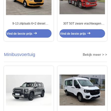
9-13 zitplaats 6×2 diesel
30T 50T zware vrachtwagen
personenauto handleiding /
vrachtwagen diesel drieassige
automatische transmissie
vrachtwagen 8×2
Vind de beste prijs
Vind de beste prijs
Minibusvoertuig
Bekijk meer > >