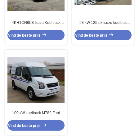
4KH1CN6LB Isuzu Koeltruck
93 kW 125 pk Isuzu koelbus
Isuzu Freezer Van Tweewiel
Diesel 4×2 Isuzu vriezer
achter aandrijving
Vind de beste prijs
Vind de beste prijs
100 kW koeltruck MT82 Ford
Transit Reefer Van White
Vind de beste prijs