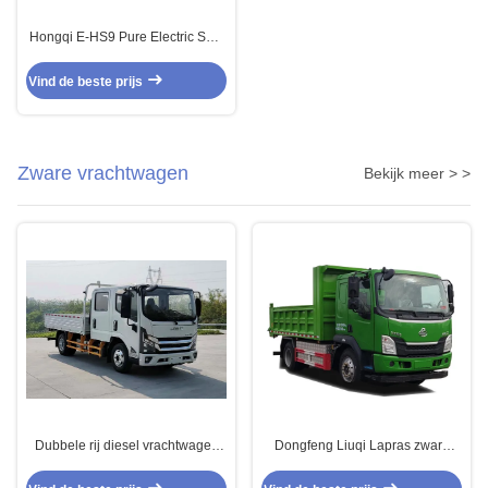
Hongqi E-HS9 Pure Electric SUV
660 Kilometer Range 4
zitplaatsen 4×4 Automatische
Vind de beste prijs
Transmissie
Zware vrachtwagen
Bekijk meer > >
Dubbele rij diesel vrachtwagen
Dongfeng Liuqi Lapras zware
voorste achterste aandrijving 4×2
vrachtwagen 4X2 zuiver
5 personen handgeschakelde
elektrische dumper