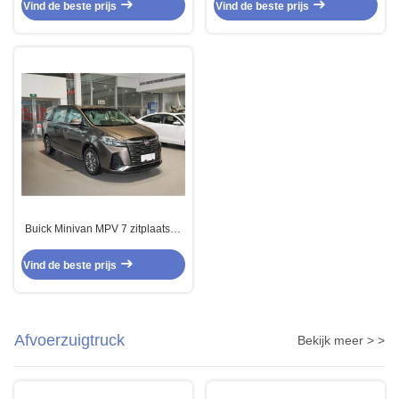
Business Reception Car
Achterwiel aandrijving
Vind de beste prijs
Vind de beste prijs
Buick Minivan MPV 7 zitplaatsen
Voor zakelijke receptie Familie
reis
Vind de beste prijs
Afvoerzuigtruck
Bekijk meer > >