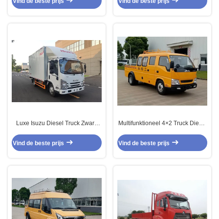
Vind de beste prijs
Vind de beste prijs
transmissie
Luxe Isuzu Diesel Truck Zware
Multifunktioneel 4×2 Truck Diesel
Truck Voertuig 4×2 Achterwiel
8 zitplaatsen 4 wiellaandrijving 2
aandrijving
ton Truck
Vind de beste prijs
Vind de beste prijs