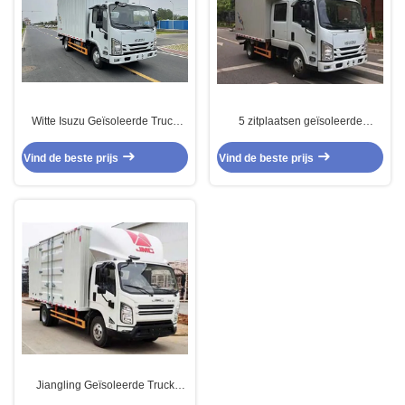
Witte Isuzu Geïsoleerde Truck
5 zitplaatsen geïsoleerde
126HP 152HP Isuzu Box Vans
vrachtwagen 126 pk Isuzu
Vervoerstruck
Delivery Van Handgeschakelde
Vind de beste prijs
Vind de beste prijs
hogere cabine
Jiangling Geïsoleerde Truck
RWD 2WD Cargo Van 6×2