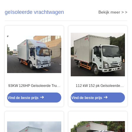
geïsoleerde vrachtwagen
Bekijk meer > >
93KW 126HP Geïsoleerde Truck
112 kW 152 pk Geïsoleerde
Isuzu Cargo Geïsoleerde Tipper
vrachtwagenbox
Wit
Transportvrachtwagen met
Vind de beste prijs
Vind de beste prijs
achterste opheffende achterdeur