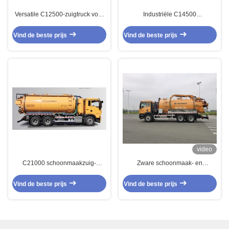
Versatile C12500-zuigtruck voor
Industriële C14500
afvalwater voor industriële
schoonmaakzuigtruck voor snel
reiniging
en grondig schoonmaken
Vind de beste prijs
Vind de beste prijs
video
C21000 schoonmaakzuig-
Zware schoonmaak- en
afvoertruck voor uw industriële
rioolzuigtruck voor industrieel
schoonmaakbehoeften
afvalbeheer
Vind de beste prijs
Vind de beste prijs