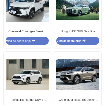
Chevrolet Chuangku Benzine
Hongqi HS3 SUV Gasoline
aangedreven auto's
aangedreven auto's 5 zitplaatsen
Buitenwegvoertuig
4x4 vierwielaandrijving
Vind de beste prijs
Vind de beste prijs
Toyota Highlander SUV 7
Grote Muur Haval H6 Benzine
zitplaatsen Highlander Suv
aangedreven auto's Voorwiel