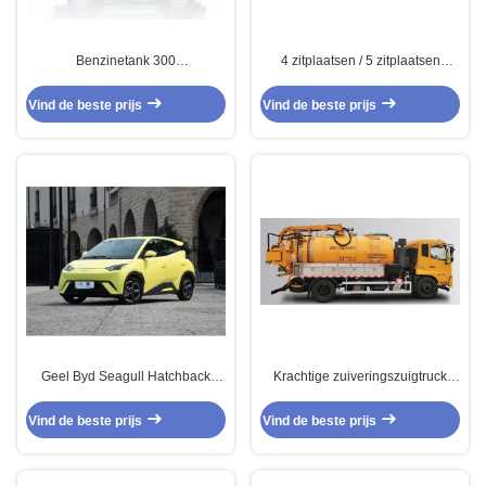
Benzinetank 300
4 zitplaatsen / 5 zitplaatsen
Vierwielaandrijving
Hongqi H9 Luxe Benzine 4×2
Offroadvoertuig
Limousine
Vind de beste prijs
Vind de beste prijs
Geel Byd Seagull Hatchback
Krachtige zuiveringszuigtruck
Voertuig Auto Puur Elektrisch 5
C13000 voor zwaar afvalbeheer
zitplaatsen
Vind de beste prijs
Vind de beste prijs