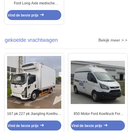
Ford Long Axle medische
noodhulp ambulance 9
zitplaatsen voorste achterste
Vind de beste prijs
aandrijving 4 × 2
gekoelde vrachtwagen
Bekijk meer > >
167 pk 227 pk Jiangling Koeltruck
850 Motor Ford Koeltruck Ford
Diesel Achter aandrijving 4x2
Transit Koelbus
Vind de beste prijs
Vind de beste prijs