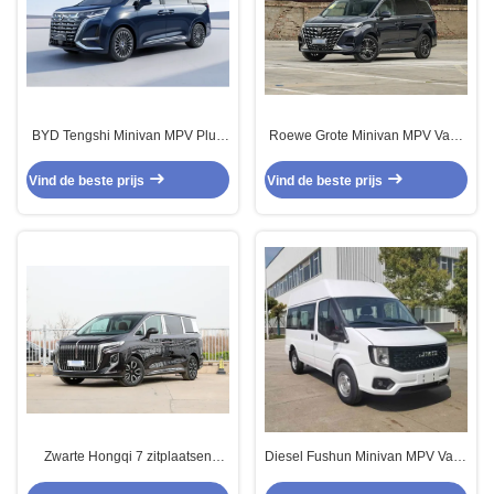
BYD Tengshi Minivan MPV Plug
Roewe Grote Minivan MPV Vans
In Hybrid MPV Pure Electric
Benzine 7 zitplaatsen 4x2
Automatische Transmissie
Vind de beste prijs
Vind de beste prijs
Zwarte Hongqi 7 zitplaatsen
Diesel Fushun Minivan MPV Vans
Minivan MPV High End Luxe
7 zitplaatsen Voormotor