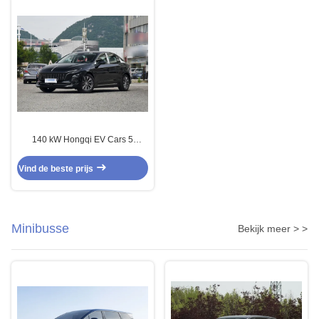
140 kW Hongqi EV Cars 5
zitplaatsen Sedan Kleine SUV
Zwart
Vind de beste prijs
Minibusse
Bekijk meer > >