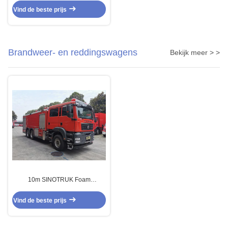
Handmatig / Automatisch 3-zitter
Vind de beste prijs
Brandweer- en reddingswagens
Bekijk meer > >
10m SINOTRUK Foam
Brandweer Truck Brandweer
Reddingswagens Drie Assen
Vind de beste prijs
10×2