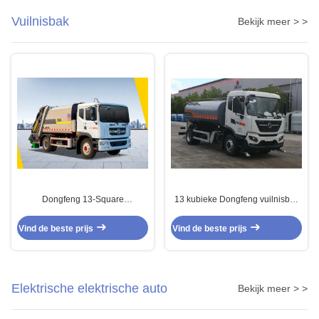
Vuilnisbak
Bekijk meer > >
Dongfeng 13-Square
13 kubieke Dongfeng vuilnisbak
Compressed Garbage Dump
4x2 afvalverwerking bak
Truck Achterste aandrijving
Vind de beste prijs
Vind de beste prijs
Diesel 4 × 2 Handgeschakelde
transmissie
Elektrische elektrische auto
Bekijk meer > >