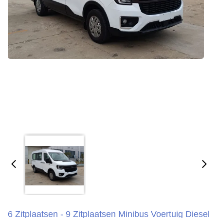
6 Zitplaatsen - 9 Zitplaatsen Minibus Voertuig Diesel