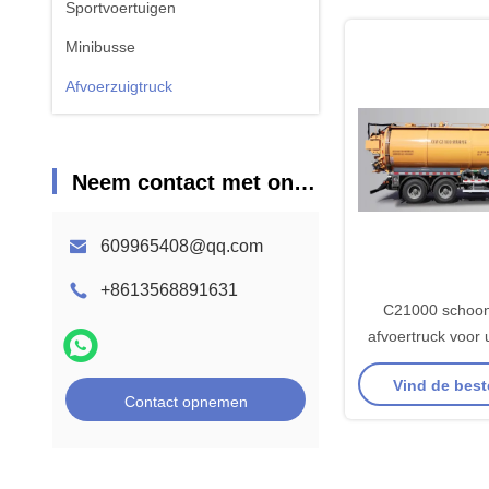
Sportvoertuigen
Minibusse
Afvoerzuigtruck
Neem contact met ons op
609965408@qq.com
+8613568891631
C21000 schoo
afvoertruck voor 
schoonmaakb
Vind de best
Contact opnemen