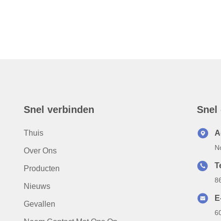
Snel verbinden
Snel
Thuis
A
N
Over Ons
T
Producten
8
Nieuws
E
Gevallen
6