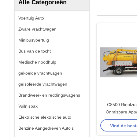
Alle Categorieën
Voertuig Auto
Zware vrachtwagen
Minibusvoertuig
Bus van de tocht
Medische noodhulp
gekoelde vrachtwagen
geïsoleerde vrachtwagen
Brandweer- en reddingswagens
C8500 Rioolzu
Vuilnisbak
Onmisbare Appa
Elektrische elektrische auto
Reinigingspro
Vind de best
Benzine Aangedreven Auto's