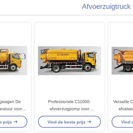
Afvoerzuigtruck
igwagen De
Professionele C11000-
Versatile 
ratuur voor
afvoerzuigpomp voor
afvalwa
fessionals
commerciële reiniging
e prijs
Vind de beste prijs
Vind 