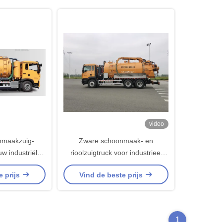
video
nmaakzuig-
Zware schoonmaak- en
uw industriële
rioolzuigtruck voor industrieel
ehoeften
afvalbeheer
e prijs
Vind de beste prijs
1