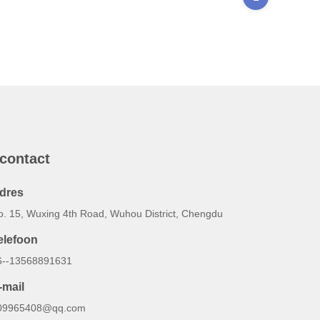
 contact
dres
o. 15, Wuxing 4th Road, Wuhou District, Chengdu
elefoon
6--13568891631
-mail
09965408@qq.com