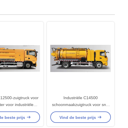
C12500-zuigtruck voor
Industriële C14500
ter voor industriële
schoonmaakzuigtruck voor snel
reiniging
en grondig schoonmaken
de beste prijs
Vind de beste prijs