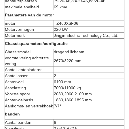
aantal zitplaatsen
79/20-46,83/20-46,88/20-46
maximale snelheid
69 km/u
Parameters van de motor
motor
TZ460XSF06
Motorvermogen
220 kW
Motormerk
Jingjin Electric Technology Co., Ltd.
Chassisparameters/configuratie
Chassismodel
dragend lichaam
voorste vering achterste
2670/3220 mm
vering
Aantal lentebladeren
- - -
Aantal assen
2
Achterwiel
6100 mm
Asbelasting
7000/11000 kg
Voorste spoor
2030,2060,2100 mm
Achterwielbasis
1830,1860,1895 mm
Aankomst- en vertrekhoek
7/7°
banden
Aantal banden
6
Specificatie
275/70R22.5