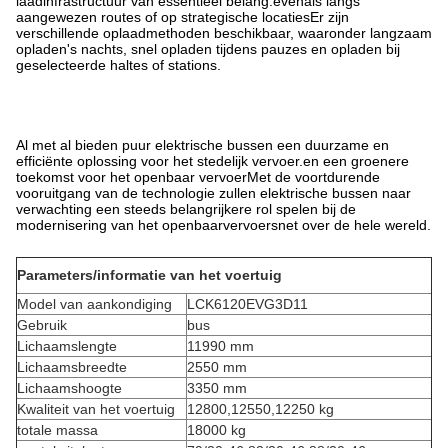
laadinfrastructuur van essentieel belang.evenals langs
aangewezen routes of op strategische locatiesEr zijn
verschillende oplaadmethoden beschikbaar, waaronder langzaam
opladen's nachts, snel opladen tijdens pauzes en opladen bij
geselecteerde haltes of stations.
Al met al bieden puur elektrische bussen een duurzame en
efficiënte oplossing voor het stedelijk vervoer.en een groenere
toekomst voor het openbaar vervoerMet de voortdurende
vooruitgang van de technologie zullen elektrische bussen naar
verwachting een steeds belangrijkere rol spelen bij de
modernisering van het openbaarvervoersnet over de hele wereld.
Parameters/informatie van het voertuig
Model van aankondiging
LCK6120EVG3D11
Gebruik
bus
Lichaamslengte
11990 mm
Lichaamsbreedte
2550 mm
Lichaamshoogte
3350 mm
Kwaliteit van het voertuig
12800,12550,12250 kg
totale massa
18000 kg