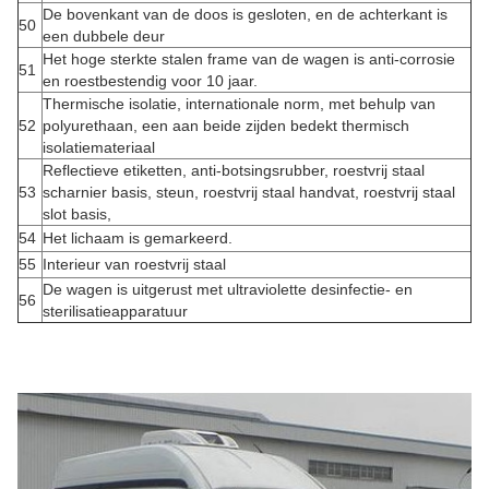
De bovenkant van de doos is gesloten, en de achterkant is
50
een dubbele deur
Het hoge sterkte stalen frame van de wagen is anti-corrosie
51
en roestbestendig voor 10 jaar.
Thermische isolatie, internationale norm, met behulp van
52
polyurethaan, een aan beide zijden bedekt thermisch
isolatiemateriaal
Reflectieve etiketten, anti-botsingsrubber, roestvrij staal
53
scharnier basis, steun, roestvrij staal handvat, roestvrij staal
slot basis,
54
Het lichaam is gemarkeerd.
55
Interieur van roestvrij staal
De wagen is uitgerust met ultraviolette desinfectie- en
56
sterilisatieapparatuur