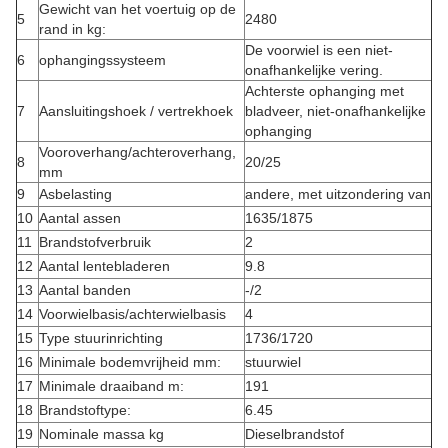
Gewicht van het voertuig op de
5
2480
rand in kg:
De voorwiel is een niet-
6
ophangingssysteem
onafhankelijke vering.
Achterste ophanging met
7
Aansluitingshoek / vertrekhoek
bladveer, niet-onafhankelijke
ophanging
Vooroverhang/achteroverhang,
8
20/25
mm
9
Asbelasting
andere, met uitzondering van
10
Aantal assen
1635/1875
11
Brandstofverbruik
2
12
Aantal lentebladeren
9.8
13
Aantal banden
-/2
14
Voorwielbasis/achterwielbasis
4
15
Type stuurinrichting
1736/1720
16
Minimale bodemvrijheid mm:
stuurwiel
17
Minimale draaiband m:
191
18
Brandstoftype:
6.45
19
Nominale massa kg
Dieselbrandstof