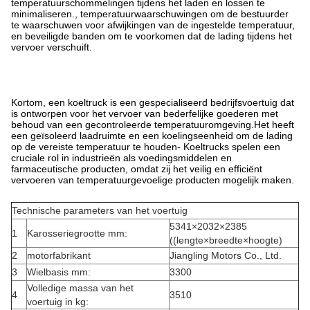
temperatuurschommelingen tijdens het laden en lossen te
minimaliseren., temperatuurwaarschuwingen om de bestuurder
te waarschuwen voor afwijkingen van de ingestelde temperatuur,
en beveiligde banden om te voorkomen dat de lading tijdens het
vervoer verschuift.
Kortom, een koeltruck is een gespecialiseerd bedrijfsvoertuig dat
is ontworpen voor het vervoer van bederfelijke goederen met
behoud van een gecontroleerde temperatuuromgeving.Het heeft
een geïsoleerd laadruimte en een koelingseenheid om de lading
op de vereiste temperatuur te houden- Koeltrucks spelen een
cruciale rol in industrieën als voedingsmiddelen en
farmaceutische producten, omdat zij het veilig en efficiënt
vervoeren van temperatuurgevoelige producten mogelijk maken.
Technische parameters van het voertuig
5341×2032×2385
1
Karosseriegrootte mm:
((lengte×breedte×hoogte)
2
motorfabrikant
Jiangling Motors Co., Ltd.
3
Wielbasis mm:
3300
Volledige massa van het
4
3510
voertuig in kg: