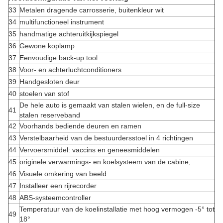
33
Metalen dragende carrosserie, buitenkleur wit
34
multifunctioneel instrument
35
handmatige achteruitkijkspiegel
36
Gewone koplamp
37
Eenvoudige back-up tool
38
Voor- en achterluchtconditioners
39
Handgesloten deur
40
stoelen van stof
De hele auto is gemaakt van stalen wielen, en de full-size
41
stalen reserveband
42
Voorhands bediende deuren en ramen
43
Verstelbaarheid van de bestuurdersstoel in 4 richtingen
44
Vervoersmiddel: vaccins en geneesmiddelen
45
originele verwarmings- en koelsysteem van de cabine,
46
Visuele omkering van beeld
47
Installeer een rijrecorder
48
ABS-systeemcontroller
Temperatuur van de koelinstallatie met hoog vermogen -5° tot
49
18°