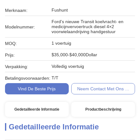
Fushunt
Merknaam:
Ford's nieuwe Transit koelvracht- en
medicijnvervoertruck diesel 4×2
Modelnummer:
voorwielaandrijving handgestuur
1 voertuig
MOQ:
$35,000-$40,000Dollar
Prijs:
Volledig voertuig
Verpakking:
T/T
Betalingsvoorwaarden:
Vind De Beste Prijs
Neem Contact Met Ons Op
Gedetailleerde Informatie
Productbeschrijving
Gedetailleerde Informatie