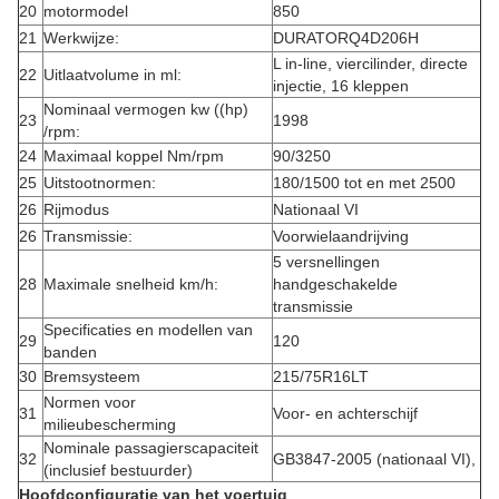
20
motormodel
850
21
Werkwijze:
DURATORQ4D206H
L in-line, viercilinder, directe
22
Uitlaatvolume in ml:
injectie, 16 kleppen
Nominaal vermogen kw ((hp)
23
1998
/rpm:
24
Maximaal koppel Nm/rpm
90/3250
25
Uitstootnormen:
180/1500 tot en met 2500
26
Rijmodus
Nationaal VI
26
Transmissie:
Voorwielaandrijving
5 versnellingen
28
Maximale snelheid km/h:
handgeschakelde
transmissie
Specificaties en modellen van
29
120
banden
30
Bremsysteem
215/75R16LT
Normen voor
31
Voor- en achterschijf
milieubescherming
Nominale passagierscapaciteit
32
GB3847-2005 (nationaal VI),
(inclusief bestuurder)
Hoofdconfiguratie van het voertuig