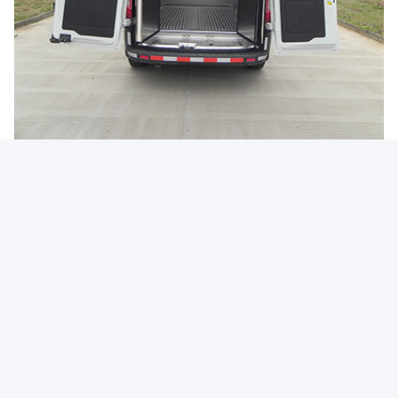
Tags:
Ford-Koeltruck
Koelvrachtwagen
Isuzu Vriezerbus.
Snel contact
Adres