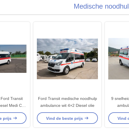
Medische noodhul
Ford Transit
Ford Transit medische noodhulp
9 snelhei
esel Medi Cal
ambulance wit 4×2 Diesel olie
ambula
nce
e prijs
Vind de beste prijs
Vind 