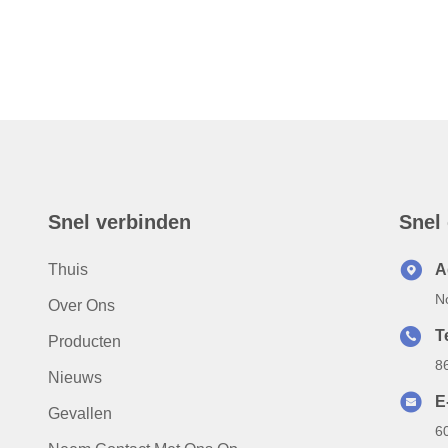
Snel verbinden
Snel
Thuis
A
N
Over Ons
T
Producten
8
Nieuws
E
Gevallen
6