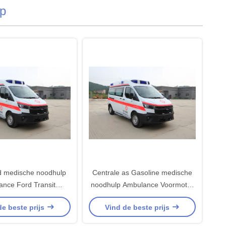
p
d medische noodhulp
Centrale as Gasoline medische
nce Ford Transit
noodhulp Ambulance Voormotor
Middenas
Voorwiel aandrijving
de beste prijs
Vind de beste prijs