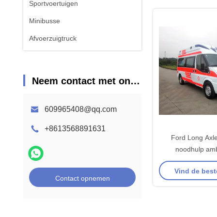
Sportvoertuigen
Minibusse
Afvoerzuigtruck
Neem contact met ons op
609965408@qq.com
+8613568891631
Ford Long Axl
noodhulp am
zitplaatsen voor
Vind de best
aandrijvin
Contact opnemen