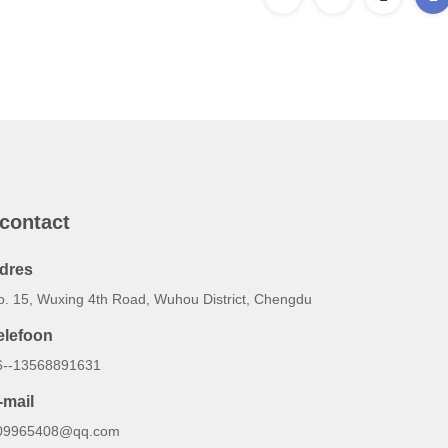
 contact
dres
o. 15, Wuxing 4th Road, Wuhou District, Chengdu
elefoon
6--13568891631
-mail
09965408@qq.com