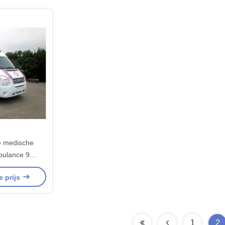
e medische
bulance 9
ste achterste
e prijs
g 4 × 2
1
2