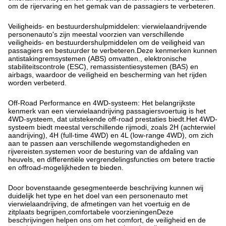
om de rijervaring en het gemak van de passagiers te verbeteren.
Veiligheids- en bestuurdershulpmiddelen: vierwielaandrijvende
personenauto's zijn meestal voorzien van verschillende
veiligheids- en bestuurdershulpmiddelen om de veiligheid van
passagiers en bestuurder te verbeteren.Deze kenmerken kunnen
antistakingremsystemen (ABS) omvatten., elektronische
stabiliteitscontrole (ESC), remassistentiesystemen (BAS) en
airbags, waardoor de veiligheid en bescherming van het rijden
worden verbeterd.
Off-Road Performance en 4WD-systeem: Het belangrijkste
kenmerk van een vierwielaandrijving passagiersvoertuig is het
4WD-systeem, dat uitstekende off-road prestaties biedt.Het 4WD-
systeem biedt meestal verschillende rijmodi, zoals 2H (achterwiel
aandrijving), 4H (full-time 4WD) en 4L (low-range 4WD), om zich
aan te passen aan verschillende wegomstandigheden en
rijvereisten.systemen voor de besturing van de afdaling van
heuvels, en differentiële vergrendelingsfuncties om betere tractie
en offroad-mogelijkheden te bieden.
Door bovenstaande gesegmenteerde beschrijving kunnen wij
duidelijk het type en het doel van een personenauto met
vierwielaandrijving, de afmetingen van het voertuig en de
zitplaats begrijpen,comfortabele voorzieningenDeze
beschrijvingen helpen ons om het comfort, de veiligheid en de