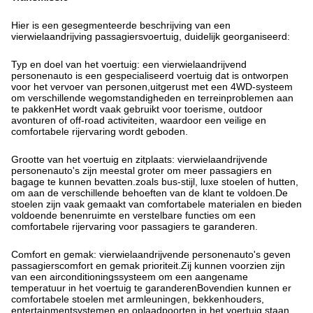
Hier is een gesegmenteerde beschrijving van een
vierwielaandrijving passagiersvoertuig, duidelijk georganiseerd:
Typ en doel van het voertuig: een vierwielaandrijvend
personenauto is een gespecialiseerd voertuig dat is ontworpen
voor het vervoer van personen,uitgerust met een 4WD-systeem
om verschillende wegomstandigheden en terreinproblemen aan
te pakkenHet wordt vaak gebruikt voor toerisme, outdoor
avonturen of off-road activiteiten, waardoor een veilige en
comfortabele rijervaring wordt geboden.
Grootte van het voertuig en zitplaats: vierwielaandrijvende
personenauto's zijn meestal groter om meer passagiers en
bagage te kunnen bevatten.zoals bus-stijl, luxe stoelen of hutten,
om aan de verschillende behoeften van de klant te voldoen.De
stoelen zijn vaak gemaakt van comfortabele materialen en bieden
voldoende benenruimte en verstelbare functies om een
comfortabele rijervaring voor passagiers te garanderen.
Comfort en gemak: vierwielaandrijvende personenauto's geven
passagierscomfort en gemak prioriteit.Zij kunnen voorzien zijn
van een airconditioningssysteem om een aangename
temperatuur in het voertuig te garanderenBovendien kunnen er
comfortabele stoelen met armleuningen, bekkenhouders,
entertainmentsystemen en oplaadpoorten in het voertuig staan