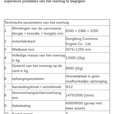
superieure prestaties van het voertuig te begrijpen.
Technische parameters van het voertuig
Afmetingen van de carrosserie
1
8200 × 2380 × 3250
(lengte × breedte × hoogte) mm:
Dongfeng Cummins
2
motorfabrikant
Engine Co., Ltd.
3
Wielbasis mm:
3475+1250 mm
Volledige massa van het voertuig
4
12000 ((Kg)
in kg:
Gewicht van het voertuig op de
5
8900 ((Kg)
rand in kg:
Voorwielplaat is geen
6
ophangingssysteem
onafhankelijke ophanging.
7
Aansluitingshoek / vertrekhoek
9/12
Vooroverhang/achteroverhang,
8
1475/2000 ((mm)
mm
4000/8000 (groep met
9
Asbelasting
twee assen)
10
Aantal assen
3