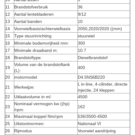
11
Brandstofverbruik
36
12
Aantal lentebladeren
9/12
13
Aantal banden
10
14
Voorwielbasis/achterwielbasis
2050,2020/2020 ((mm)
15
Type stuurinrichting
stuurwiel
16
Minimale bodemvrijheid mm:
300
17
Minimale draaiband m:
10.7
18
Brandstoftype:
Dieselbrandstof
Volume van de brandstoftank
19
400
(L):
20
motormodel
D4.5NS6B220
L in-line, 4-cilinder, directe
21
Werkwijze:
injectie, 24 kleppen
22
Uitlaatvolume in ml:
4500
Nominaal vermogen kw ((hp)
23
162
/rpm:
24
Maximaal koppel Nm/rpm
536/3500-4500
25
Uitstootnormen:
Nationaal VI
26
Rijmodus
Voorwiel aandrijving