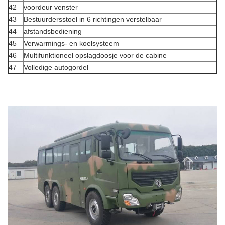
42
voordeur venster
43
Bestuurdersstoel in 6 richtingen verstelbaar
44
afstandsbediening
45
Verwarmings- en koelsysteem
46
Multifunktioneel opslagdoosje voor de cabine
47
Volledige autogordel