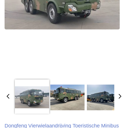
Dongfeng Vierwielaandrijving Toeristische Minibus