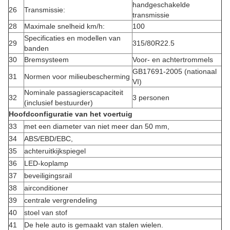
handgeschakelde
26
Transmissie:
transmissie
28
Maximale snelheid km/h:
100
Specificaties en modellen van
29
315/80R22.5
banden
30
Bremsysteem
Voor- en achtertrommels
GB17691-2005 (nationaal
31
Normen voor milieubescherming
VI)
Nominale passagierscapaciteit
32
3 personen
(inclusief bestuurder)
Hoofdconfiguratie van het voertuig
33
met een diameter van niet meer dan 50 mm,
34
ABS/EBD/EBC,
35
achteruitkijkspiegel
36
LED-koplamp
37
beveiligingsrail
38
airconditioner
39
centrale vergrendeling
40
stoel van stof
41
De hele auto is gemaakt van stalen wielen.