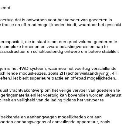
iseerd:
voertuig dat is ontworpen voor het vervoer van goederen in
tractie en off-road mogelijkheden biedt, waardoor het geschikt
rcapaciteit, die in staat is om een groot volume goederen te
complexe terreinen en zware belastingvereisten aan te
ssisstructuur en schokbestendig ontwerp om betere stabiliteit
gen is het 4WD-systeem, waarmee het voertuig verschillende
hillende moduskeuzes, zoals 2H (achterwielaandrijving), 4H
ften.Het biedt superieure tractie en off-road mogelijkheden..
uust vrachtvakontwerp om het veilige vervoer van goederen te
eringsmaterialenHet voertuig kan bovendien worden uitgerust
iteit en veiligheid van de lading tijdens het vervoer te
t trekkende en aanhangwagen mogelijkheden om aan
de soorten aanhangwagens of aanvullende apparatuur, zoals