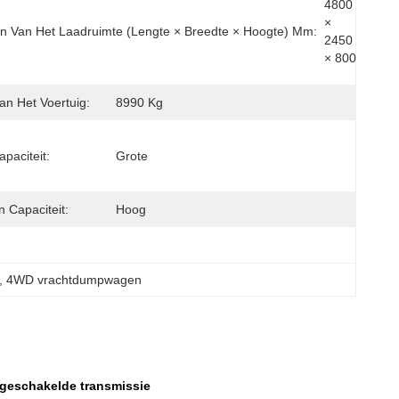
4800 
× 
n Van Het Laadruimte (lengte × Breedte × Hoogte) Mm:
2450 
× 800
an Het Voertuig:
8990 Kg
paciteit:
Grote
n Capaciteit:
Hoog
, 
4WD vrachtdumpwagen
dgeschakelde transmissie