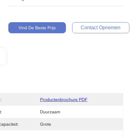
Contact Opnemen
Vind De Beste Prijs
:
Productenbrochure PDF
t:
Duurzaam
apaciteit:
Grote