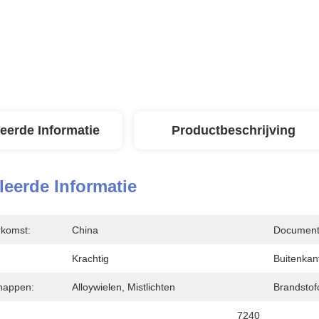
leerde Informatie
Productbeschrijving
leerde Informatie
rkomst:
China
Document
Krachtig
Buitenkan
happen:
Alloywielen, Mistlichten
Brandstofc
7240 