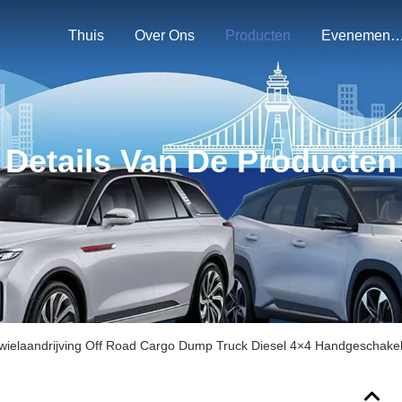
Thuis
Over Ons
Producten
Evenemen
Details Van De Producten
wielaandrijving Off Road Cargo Dump Truck Diesel 4×4 Handgeschakel