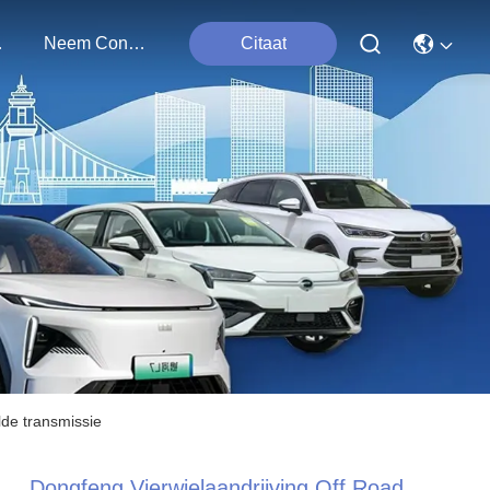
ten
Neem Contact Met Ons Op
Citaat
de transmissie
Dongfeng Vierwielaandrijving Off Road