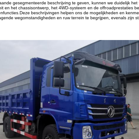
ande gesegmenteerde beschrijving te geven, kunnen we duidelijk het t
eit en het chassisontwerp, het 4WD-systeem en de offroadprestaties be
functies.Deze beschrijvingen helpen ons de mogelijkheden en kenme
gende wegomstandigheden en ruw terrein te begrijpen, evenals zijn stabil