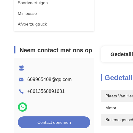
Sportvoertuigen
Minibusse
Afvoerzuigtruck
Neem contact met ons op
Gedetail
Gedetail
609965408@qq.com
+8613568891631
Plaats Van He
Motor:
Buiteneigensc
Contact opnemen