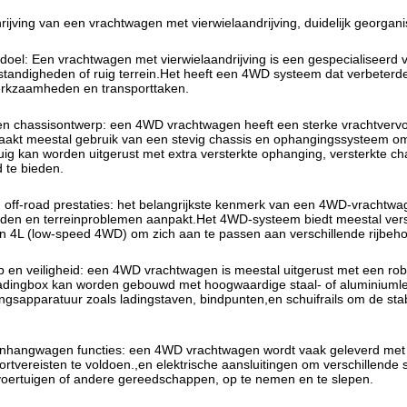
rijving van een vrachtwagen met vierwielaandrijving, duidelijk georgan
-doel: Een vrachtwagen met vierwielaandrijving is een gespecialiseerd 
tandigheden of ruig terrein.Het heeft een 4WD systeem dat verbeterde 
erkzaamheden en transporttaken.
en chassisontwerp: een 4WD vrachtwagen heeft een sterke vrachtvervoe
akt meestal gebruik van een stevig chassis en ophangingssysteem om 
ig kan worden uitgerust met extra versterkte ophanging, versterkte cha
 te bieden.
ff-road prestaties: het belangrijkste kenmerk van een 4WD-vrachtwa
en en terreinproblemen aanpakt.Het 4WD-systeem biedt meestal versc
en 4L (low-speed 4WD) om zich aan te passen aan verschillende rijbehoe
en veiligheid: een 4WD vrachtwagen is meestal uitgerust met een rob
adingbox kan worden gebouwd met hoogwaardige staal- of aluminiumleg
ngsapparatuur zoals ladingstaven, bindpunten,en schuifrails om de stabil
nhangwagen functies: een 4WD vrachtwagen wordt vaak geleverd me
portvereisten te voldoen.,en elektrische aansluitingen om verschillen
oertuigen of andere gereedschappen, op te nemen en te slepen.