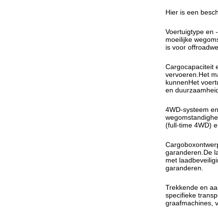
Hier is een besch
Voertuigtype en 
moeilijke wegoms
is voor offroadw
Cargocapaciteit 
vervoeren.Het ma
kunnenHet voertu
en duurzaamheid
4WD-systeem en o
wegomstandighed
(full-time 4WD) 
Cargoboxontwerp 
garanderen.De l
met laadbeveiligi
garanderen.
Trekkende en aa
specifieke trans
graafmachines, v