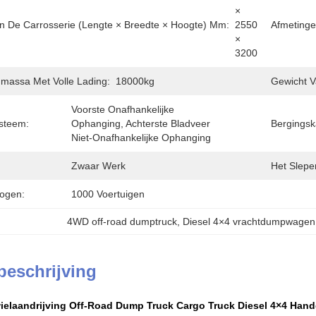
× 
n De Carrosserie (lengte × Breedte × Hoogte) Mm:
2550 
Afmetinge
× 
3200
gmassa Met Volle Lading:
18000kg
Gewicht V
Voorste Onafhankelijke 
steem:
Ophanging, Achterste Bladveer 
Bergingska
Niet-Onafhankelijke Ophanging
Zwaar Werk
Het Slepe
ogen:
1000 Voertuigen
4WD off-road dumptruck
, 
Diesel 4×4 vrachtdumpwagen
beschrijving
ielaandrijving Off-Road Dump Truck Cargo Truck Diesel 4×4 Han