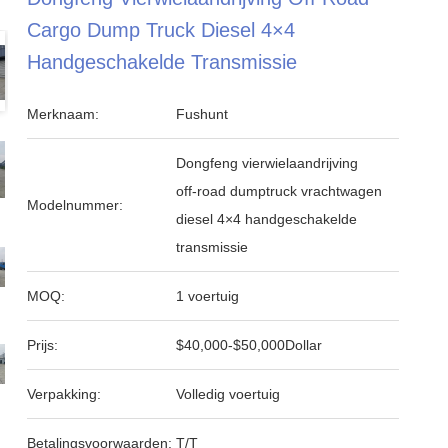
Cargo Dump Truck Diesel 4×4
Handgeschakelde Transmissie
Merknaam:
Fushunt
Dongfeng vierwielaandrijving
off-road dumptruck vrachtwagen
Modelnummer:
diesel 4×4 handgeschakelde
transmissie
MOQ:
1 voertuig
Prijs:
$40,000-$50,000Dollar
Verpakking:
Volledig voertuig
Betalingsvoorwaarden:
T/T