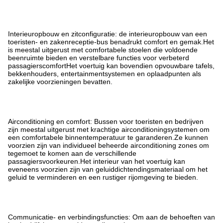
Interieuropbouw en zitconfiguratie: de interieuropbouw van een
toeristen- en zakenreceptie-bus benadrukt comfort en gemak.Het
is meestal uitgerust met comfortabele stoelen die voldoende
beenruimte bieden en verstelbare functies voor verbeterd
passagierscomfortHet voertuig kan bovendien opvouwbare tafels,
bekkenhouders, entertainmentsystemen en oplaadpunten als
zakelijke voorzieningen bevatten.
Airconditioning en comfort: Bussen voor toeristen en bedrijven
zijn meestal uitgerust met krachtige airconditioningsystemen om
een comfortabele binnentemperatuur te garanderen.Ze kunnen
voorzien zijn van individueel beheerde airconditioning zones om
tegemoet te komen aan de verschillende
passagiersvoorkeuren.Het interieur van het voertuig kan
eveneens voorzien zijn van geluiddichtendingsmateriaal om het
geluid te verminderen en een rustiger rijomgeving te bieden.
Communicatie- en verbindingsfuncties: Om aan de behoeften van