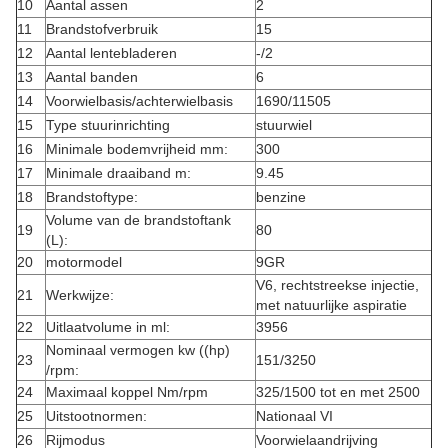
10
Aantal assen
2
11
Brandstofverbruik
15
12
Aantal lentebladeren
-/2
13
Aantal banden
6
14
Voorwielbasis/achterwielbasis
1690/11505
15
Type stuurinrichting
stuurwiel
16
Minimale bodemvrijheid mm:
300
17
Minimale draaiband m:
9.45
18
Brandstoftype:
benzine
Volume van de brandstoftank
19
80
(L):
20
motormodel
9GR
V6, rechtstreekse injectie,
21
Werkwijze:
met natuurlijke aspiratie
22
Uitlaatvolume in ml:
3956
Nominaal vermogen kw ((hp)
23
151/3250
/rpm:
24
Maximaal koppel Nm/rpm
325/1500 tot en met 2500
25
Uitstootnormen:
Nationaal VI
26
Rijmodus
Voorwielaandrijving