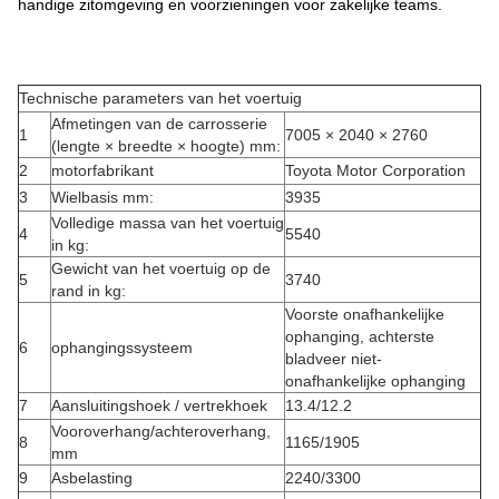
handige zitomgeving en voorzieningen voor zakelijke teams.
Technische parameters van het voertuig
Afmetingen van de carrosserie
1
7005 × 2040 × 2760
(lengte × breedte × hoogte) mm:
2
motorfabrikant
Toyota Motor Corporation
3
Wielbasis mm:
3935
Volledige massa van het voertuig
4
5540
in kg:
Gewicht van het voertuig op de
5
3740
rand in kg:
Voorste onafhankelijke
ophanging, achterste
6
ophangingssysteem
bladveer niet-
onafhankelijke ophanging
7
Aansluitingshoek / vertrekhoek
13.4/12.2
Vooroverhang/achteroverhang,
8
1165/1905
mm
9
Asbelasting
2240/3300