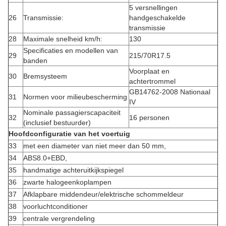
5 versnellingen
26
Transmissie:
handgeschakelde
transmissie
28
Maximale snelheid km/h:
130
Specificaties en modellen van
29
215/70R17.5
banden
Voorplaat en
30
Bremsysteem
achtertrommel
GB14762-2008 Nationaal
31
Normen voor milieubescherming
IV
Nominale passagierscapaciteit
32
16 personen
(inclusief bestuurder)
Hoofdconfiguratie van het voertuig
33
met een diameter van niet meer dan 50 mm,
34
ABS8.0+EBD,
35
handmatige achteruitkijkspiegel
36
zwarte halogeenkoplampen
37
Afklapbare middendeur/elektrische schommeldeur
38
voorluchtconditioner
39
centrale vergrendeling