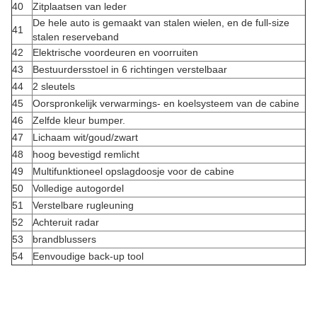
40
Zitplaatsen van leder
De hele auto is gemaakt van stalen wielen, en de full-size
41
stalen reserveband
42
Elektrische voordeuren en voorruiten
43
Bestuurdersstoel in 6 richtingen verstelbaar
44
2 sleutels
45
Oorspronkelijk verwarmings- en koelsysteem van de cabine
46
Zelfde kleur bumper.
47
Lichaam wit/goud/zwart
48
hoog bevestigd remlicht
49
Multifunktioneel opslagdoosje voor de cabine
50
Volledige autogordel
51
Verstelbare rugleuning
52
Achteruit radar
53
brandblussers
54
Eenvoudige back-up tool