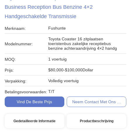
Business Reception Bus Benzine 4×2
Handgeschakelde Transmissie
Fushunte
Merknaam:
Toyota Coaster 16 zitplaatsen
toeristenbus zakelijke receptiebus
Modelnummer:
benzine achteraandrijving 4×2 handg
1 voertuig
MOQ:
$80,000-$100,000Dollar
Prijs:
Volledig voertuig
Verpakking:
T/T
Betalingsvoorwaarden:
Vind De Beste Prijs
Neem Contact Met Ons Op
Gedetailleerde Informatie
Productbeschrijving