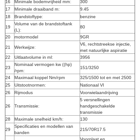
16
Minimale bodemvrijheid mm:
300
17
Minimale draaiband m:
9.45
18
Brandstoftype:
benzine
Volume van de brandstoftank
19
80
(L):
20
motormodel
9GR
V6, rechtstreekse injectie,
21
Werkwijze:
met natuurlijke aspiratie
22
Uitlaatvolume in ml:
3956
Nominaal vermogen kw ((hp)
23
151/3250
/rpm:
24
Maximaal koppel Nm/rpm
325/1500 tot en met 2500
25
Uitstootnormen:
Nationaal VI
26
Rijmodus
Voorwielaandrijving
5 versnellingen
26
Transmissie:
handgeschakelde
transmissie
28
Maximale snelheid km/h:
130
Specificaties en modellen van
29
215/70R17.5
banden
Voorplaat en