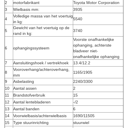
2
motorfabrikant
Toyota Motor Corporation
3
Wielbasis mm:
3935
Volledige massa van het voertuig
4
5540
in kg:
Gewicht van het voertuig op de
5
3740
rand in kg:
Voorste onafhankelijke
ophanging, achterste
6
ophangingssysteem
bladveer niet-
onafhankelijke ophanging
7
Aansluitingshoek / vertrekhoek
13.4/12.2
Vooroverhang/achteroverhang,
8
1165/1905
mm
9
Asbelasting
2240/3300
10
Aantal assen
2
11
Brandstofverbruik
15
12
Aantal lentebladeren
-/2
13
Aantal banden
6
14
Voorwielbasis/achterwielbasis
1690/11505
15
Type stuurinrichting
stuurwiel