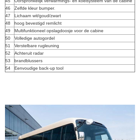
45
Oorspronkelijk verwarmings- en koelsysteem van de cabine
46
Zelfde kleur bumper.
47
Lichaam wit/goud/zwart
48
hoog bevestigd remlicht
49
Multifunktioneel opslagdoosje voor de cabine
50
Volledige autogordel
51
Verstelbare rugleuning
52
Achteruit radar
53
brandblussers
54
Eenvoudige back-up tool