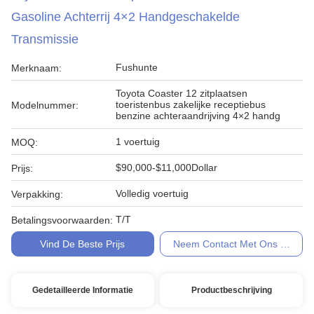
Gasoline Achterrij 4×2 Handgeschakelde
Transmissie
Fushunte
Merknaam:
Toyota Coaster 12 zitplaatsen
toeristenbus zakelijke receptiebus
Modelnummer:
benzine achteraandrijving 4×2 handg
1 voertuig
MOQ:
$90,000-$11,000Dollar
Prijs:
Volledig voertuig
Verpakking:
T/T
Betalingsvoorwaarden:
Vind De Beste Prijs
Neem Contact Met Ons Op
Gedetailleerde Informatie
Productbeschrijving