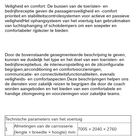
Veiligheid en comfort: De bussen van de toeristen- en
bedrijfsreceptie geven de passagiersveiligheid en -comfort
prioriteit.en stabiliteitscontrolesystemen voor actieve en passieve
veiligheidHet ophangsysteem van het voertuig kan gebruikmaken
van luchtophanging of schokdempers om een soepeler en
comfortabeler rijplezier te bieden.
Door de bovenstaande gesegmenteerde beschrijving te geven,
kunnen we duidelijk het type en het doel van een toeristen- en
bedrijfsreceptiebus, de interieuropstelling en de zitconfiguratie
begrijpen,airconditioning en comfortvoorzieningen,
communicatie- en connectiviteitsfunctionaliteiten, evenals
veiligheids- en comfortaspecten.Deze beschrijvingen helpen ons
de diensten voor zakelijk reizen te begrijpen die door de coach
worden aangeboden en het bieden van een comfortabele en
handige zitomgeving en voorzieningen voor zakelijke teams.
Technische parameters van het voertuig
Afmetingen van de carrosserie
1
7005 × 2040 × 2760
(lengte × breedte × hoogte) mm: