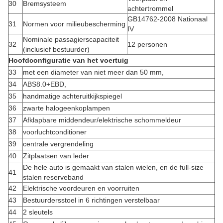
30
Bremsysteem
achtertrommel
GB14762-2008 Nationaal
31
Normen voor milieubescherming
IV
Nominale passagierscapaciteit
32
12 personen
(inclusief bestuurder)
Hoofdconfiguratie van het voertuig
33
met een diameter van niet meer dan 50 mm,
34
ABS8.0+EBD,
35
handmatige achteruitkijkspiegel
36
zwarte halogeenkoplampen
37
Afklapbare middendeur/elektrische schommeldeur
38
voorluchtconditioner
39
centrale vergrendeling
40
Zitplaatsen van leder
De hele auto is gemaakt van stalen wielen, en de full-size
41
stalen reserveband
42
Elektrische voordeuren en voorruiten
43
Bestuurdersstoel in 6 richtingen verstelbaar
44
2 sleutels