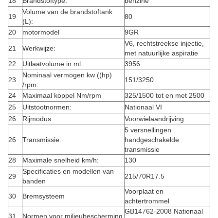
18
Brandstoftype:
benzine
Volume van de brandstoftank
19
80
(L):
20
motormodel
9GR
V6, rechtstreekse injectie,
21
Werkwijze:
met natuurlijke aspiratie
22
Uitlaatvolume in ml:
3956
Nominaal vermogen kw ((hp)
23
151/3250
/rpm:
24
Maximaal koppel Nm/rpm
325/1500 tot en met 2500
25
Uitstootnormen:
Nationaal VI
26
Rijmodus
Voorwielaandrijving
5 versnellingen
26
Transmissie:
handgeschakelde
transmissie
28
Maximale snelheid km/h:
130
Specificaties en modellen van
29
215/70R17.5
banden
Voorplaat en
30
Bremsysteem
achtertrommel
GB14762-2008 Nationaal
31
Normen voor milieubescherming