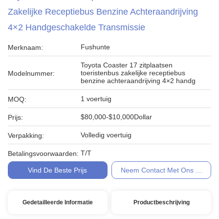
Zakelijke Receptiebus Benzine Achteraandrijving
4×2 Handgeschakelde Transmissie
Fushunte
Merknaam:
Toyota Coaster 17 zitplaatsen
toeristenbus zakelijke receptiebus
Modelnummer:
benzine achteraandrijving 4×2 handg
1 voertuig
MOQ:
$80,000-$10,000Dollar
Prijs:
Volledig voertuig
Verpakking:
T/T
Betalingsvoorwaarden:
Vind De Beste Prijs
Neem Contact Met Ons Op
Gedetailleerde Informatie
Productbeschrijving