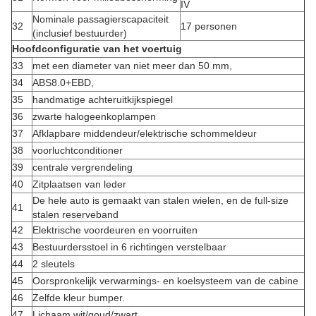
IV
Nominale passagierscapaciteit
32
17 personen
(inclusief bestuurder)
Hoofdconfiguratie van het voertuig
33
met een diameter van niet meer dan 50 mm,
34
ABS8.0+EBD,
35
handmatige achteruitkijkspiegel
36
zwarte halogeenkoplampen
37
Afklapbare middendeur/elektrische schommeldeur
38
voorluchtconditioner
39
centrale vergrendeling
40
Zitplaatsen van leder
De hele auto is gemaakt van stalen wielen, en de full-size
41
stalen reserveband
42
Elektrische voordeuren en voorruiten
43
Bestuurdersstoel in 6 richtingen verstelbaar
44
2 sleutels
45
Oorspronkelijk verwarmings- en koelsysteem van de cabine
46
Zelfde kleur bumper.
47
Lichaam wit/goud/zwart