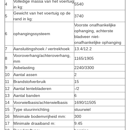
Volledige massa van het voertuig
4
5540
in kg:
Gewicht van het voertuig op de
5
3740
rand in kg:
Voorste onafhankelijke
ophanging, achterste
6
ophangingssysteem
bladveer niet-
onafhankelijke ophanging
7
Aansluitingshoek / vertrekhoek
13.4/12.2
Vooroverhang/achteroverhang,
8
1165/1905
mm
9
Asbelasting
2240/3300
10
Aantal assen
2
11
Brandstofverbruik
15
12
Aantal lentebladeren
-/2
13
Aantal banden
6
14
Voorwielbasis/achterwielbasis
1690/11505
15
Type stuurinrichting
stuurwiel
16
Minimale bodemvrijheid mm:
300
17
Minimale draaiband m:
9.45