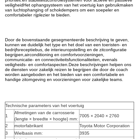
prioriteit.en stabiliteitscontrolesystemen voor actieve en passieve
veiligheidHet ophangsysteem van het voertuig kan gebruikmaken
van luchtophanging of schokdempers om een soepeler en
comfortabeler rijplezier te bieden.
Door de bovenstaande gesegmenteerde beschrijving te geven,
kunnen we duidelijk het type en het doel van een toeristen- en
bedrijfsreceptiebus, de interieuropstelling en de zitconfiguratie
begrijpen,airconditioning en comfortvoorzieningen,
communicatie- en connectiviteitsfunctionaliteiten, evenals
veiligheids- en comfortaspecten.Deze beschrijvingen helpen ons
de diensten voor zakelijk reizen te begrijpen die door de coach
worden aangeboden en het bieden van een comfortabele en
handige zitomgeving en voorzieningen voor zakelijke teams.
Technische parameters van het voertuig
Afmetingen van de carrosserie
1
7005 × 2040 × 2760
(lengte × breedte × hoogte) mm:
2
motorfabrikant
Toyota Motor Corporation
3
Wielbasis mm:
3935