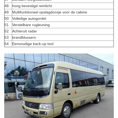
48
hoog bevestigd remlicht
49
Multifunktioneel opslagdoosje voor de cabine
50
Volledige autogordel
51
Verstelbare rugleuning
52
Achteruit radar
53
brandblussers
54
Eenvoudige back-up tool