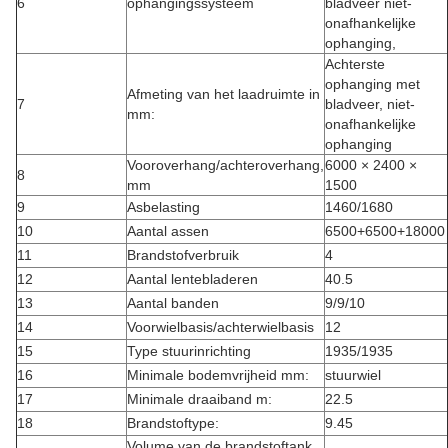
6
ophangingssysteem
bladveer niet-
onafhankelijke
ophanging,
Achterste
ophanging met
Afmeting van het laadruimte in
7
bladveer, niet-
mm:
onafhankelijke
ophanging
Vooroverhang/achteroverhang,
6000 × 2400 ×
8
mm
1500
9
Asbelasting
1460/1680
10
Aantal assen
6500+6500+18000
11
Brandstofverbruik
4
12
Aantal lentebladeren
40.5
13
Aantal banden
9/9/10
14
Voorwielbasis/achterwielbasis
12
15
Type stuurinrichting
1935/1935
16
Minimale bodemvrijheid mm:
stuurwiel
17
Minimale draaiband m:
22.5
18
Brandstoftype:
9.45
Volume van de brandstoftank