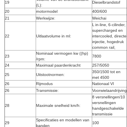
19
Dieselbrandstof
(L):
20
motormodel
400/600
21
Werkwijze:
Weichai
L in-line, 6-cilinder,
supercharged en
22
Uitlaatvolume in ml:
intercooled, directe
injectie, hogedruk
common rail,
Nominaal vermogen kw ((hp)
23
7800
/rpm:
24
Maximaal paardenkracht
257/5050
350/1500 tot en
25
Uitstootnormen:
met 4500
26
Rijmodus
Nationaal VI
26
Transmissie:
Voorwielaandrijving
8 versnellingen/10
versnellingen
28
Maximale snelheid km/h:
handgeschakelde
transmissie
Specificaties en modellen van
29
100
banden