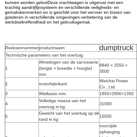
kunnen worden gelostDeze vrachtwagen is uitgerust met een
krachtig aandrijflijnsysteem en verschillende veiligheids- en
gemakskenmerken en is geschikt voor het vervoer en lossen van
goederen in verschillende omgevingen.verbetering van de
werkdoeltreffendheid en het gebruiksgemak.
dumptruck
Reeksennummer
productnaam:
Technische parameters van het voertuig
Afmetingen van de carrosserie
8840 × 2550 ×
1
(lengte × breedte × hoogte)
3500
mm:
Weichai Power
2
motorfabrikant
Co., Ltd.
3
Wielbasis mm:
1850+2800+1350
Volledige massa van het
4
31000
voertuig in kg:
Gewicht van het voertuig op de
5
15500
rand in kg:
voorzijde
ophanging