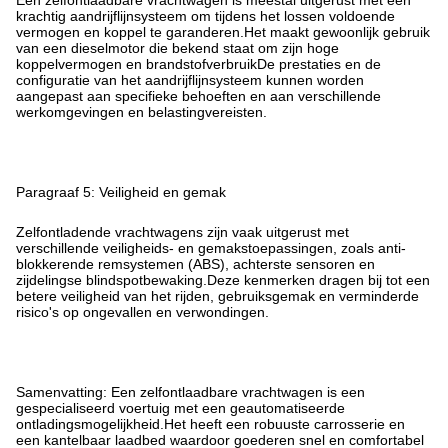
Een zelfontlaadbare vrachtwagen is meestal uitgerust met een
krachtig aandrijflijnsysteem om tijdens het lossen voldoende
vermogen en koppel te garanderen.Het maakt gewoonlijk gebruik
van een dieselmotor die bekend staat om zijn hoge
koppelvermogen en brandstofverbruikDe prestaties en de
configuratie van het aandrijflijnsysteem kunnen worden
aangepast aan specifieke behoeften en aan verschillende
werkomgevingen en belastingvereisten.
Paragraaf 5: Veiligheid en gemak
Zelfontladende vrachtwagens zijn vaak uitgerust met
verschillende veiligheids- en gemakstoepassingen, zoals anti-
blokkerende remsystemen (ABS), achterste sensoren en
zijdelingse blindspotbewaking.Deze kenmerken dragen bij tot een
betere veiligheid van het rijden, gebruiksgemak en verminderde
risico's op ongevallen en verwondingen.
Samenvatting: Een zelfontlaadbare vrachtwagen is een
gespecialiseerd voertuig met een geautomatiseerde
ontladingsmogelijkheid.Het heeft een robuuste carrosserie en
een kantelbaar laadbed waardoor goederen snel en comfortabel