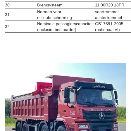
30
Bremsysteem
11.00R20 18PR
Normen voor
voortrommel,
31
milieubescherming
achtertrommel
Nominale passagierscapaciteit
GB17691-2005
32
(inclusief bestuurder)
(nationaal VI)