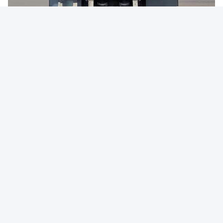
Tags:
Diesel Vrachtwagen
Elektrische Dumptruck
Dieselpersonenbus
Snel contact
Adres
No. 15, Wuxing 4th Road, Wuhou District, Chengdu