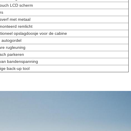
 touch LCD scherm
rs
verf met metaal
onteerd remlicht
ktioneel opslagdoosje voor de cabine
e autogordel
are rugleuning
isch parkeren
 van bandenspanning
ge back-up tool