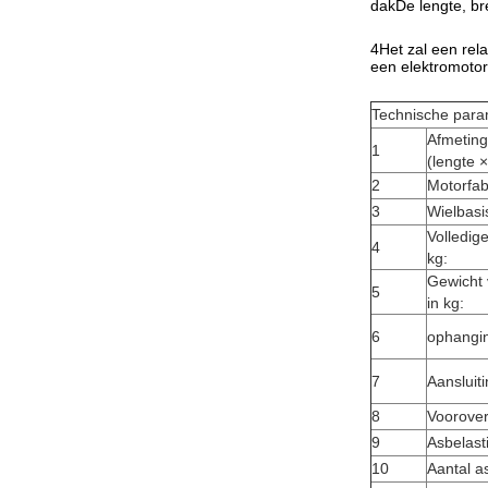
dakDe lengte, br
4Het zal een rela
een elektromotor
Technische param
Afmeting
1
(lengte 
2
Motorfab
3
Wielbas
Volledig
4
kg:
Gewicht 
5
in kg:
6
ophangi
7
Aansluit
8
Voorove
9
Asbelast
10
Aantal a