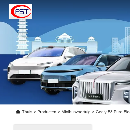
Thuis
>
Producten
>
Minibusvoertuig
>
Geely E8 Pure Elec