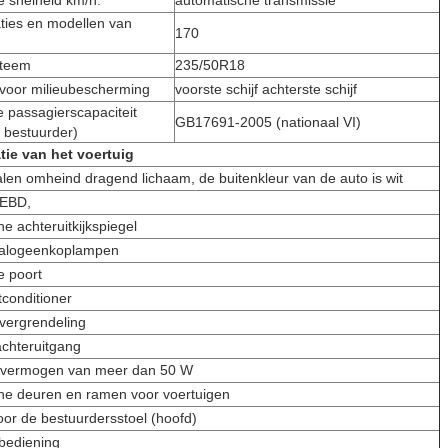
 snelheid km/h:
automatische transmissie
aties en modellen van
170
teem
235/50R18
voor milieubescherming
voorste schijf achterste schijf
 passagierscapaciteit
GB17691-2005 (nationaal VI)
f bestuurder)
ie van het voertuig
alen omheind dragend lichaam, de buitenkleur van de auto is wit
EBD,
he achteruitkijkspiegel
halogeenkoplampen
e poort
tconditioner
 vergrendeling
achteruitgang
 vermogen van meer dan 50 W
che deuren en ramen voor voertuigen
oor de bestuurdersstoel (hoofd)
bediening