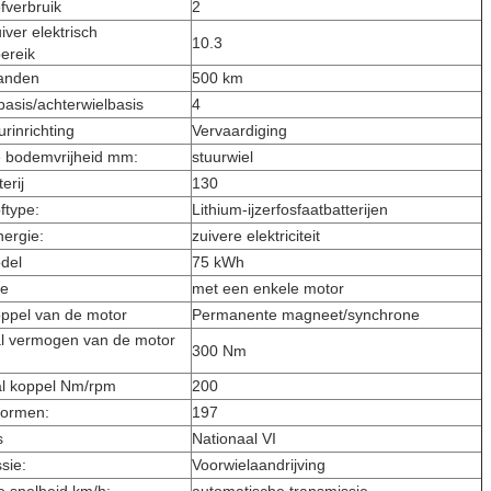
fverbruik
2
ver elektrisch
10.3
bereik
banden
500 km
basis/achterwielbasis
4
rinrichting
Vervaardiging
 bodemvrijheid mm:
stuurwiel
erij
130
ftype:
Lithium-ijzerfosfaatbatterijen
nergie:
zuivere elektriciteit
del
75 kWh
pe
met een enkele motor
oppel van de motor
Permanente magneet/synchrone
l vermogen van de motor
300 Nm
l koppel Nm/rpm
200
normen:
197
s
Nationaal VI
sie:
Voorwielaandrijving