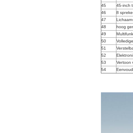
45
45-inch
46
8 spreke
47
Lichaams
48
hoog gem
49
Multifun
50
Volledig
51
Verstelb
52
Elektron
53
Vertoon
54
Eenvoudi