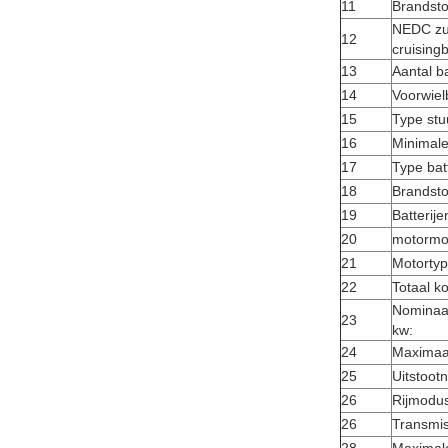
11
Brandsto
NEDC zui
12
cruising
13
Aantal 
14
Voorwiel
15
Type stuu
16
Minimale
17
Type batt
18
Brandsto
19
Batterije
20
motormo
21
Motorty
22
Totaal k
Nominaa
23
kw:
24
Maximaa
25
Uitstoot
26
Rijmodu
26
Transmis