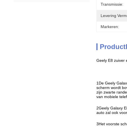
Transmissie:
Levering Verm
Markeren:
Product
Geely E8 zuiver 
1De Geely Galaxy
scherm wordt bov
zijn zwarte rand
van mobiele tele
2Geely Galaxy E
auto zal ook voo
3Het voorste sch