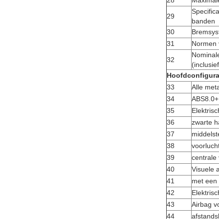
28
Maximale
Specific
29
banden
30
Bremsys
31
Normen 
Nominale
32
(inclusie
Hoofdconfigurat
33
Alle met
34
ABS8.0+
35
Elektrisc
36
zwarte 
37
middelst
38
voorluch
39
centrale
40
Visuele 
41
met een
42
Elektris
43
Airbag v
44
afstands