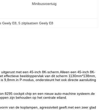
Minibusvoertuig
e Geely E8
, 
5 zitplaatsen Geely E8
n uitgerust met een 45-inch 8K-scherm.Alleen een 45-inch 8K-
 het effectieve beeldoppervlak van dit scherm 1130mm*138mm,
 is 9,8mm.in P-modus, ondersteunt het ook directe aansluiting
on 8295 cockpit chip en een nieuw auto-machine systeem.de
oppen zijn behouden op het centrale eiland.
 vorm van de koplampen, agressiviteit geeft.met een zeer glad