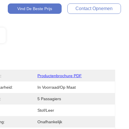
Contact Opnemen
Vind De Beste Prijs
:
Productenbrochure PDF
arheid:
In Voorraad/op Maat
:
5 Passagiers
Stof/leer
ng:
Onafhankelijk