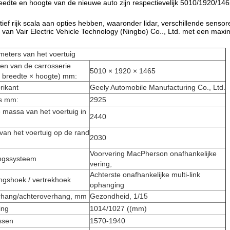
eedte en hoogte van de nieuwe auto zijn respectievelijk 5010/1920/14
tief rijk scala aan opties hebben, waaronder lidar, verschillende senso
 van Vair Electric Vehicle Technology (Ningbo) Co.., Ltd. met een ma
eters van het voertuig
en van de carrosserie
5010 × 1920 × 1465
× breedte × hoogte) mm:
rikant
Geely Automobile Manufacturing Co., Ltd.
is mm:
2925
e massa van het voertuig in
2440
van het voertuig op de rand
2030
Voorvering MacPherson onafhankelijke
ngssysteem
vering,
Achterste onafhankelijke multi-link
ingshoek / vertrekhoek
ophanging
rhang/achteroverhang, mm
Gezondheid, 1/15
ing
1014/1027 ((mm)
ssen
1570-1940