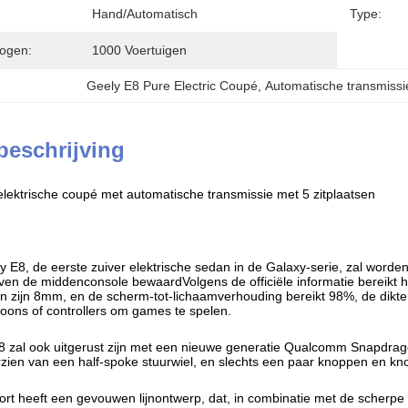
Hand/Automatisch
Type:
ogen:
1000 Voertuigen
Geely E8 Pure Electric Coupé
, 
Automatische transmissi
beschrijving
elektrische coupé met automatische transmissie met 5 zitplaatsen
 E8, de eerste zuiver elektrische sedan in de Galaxy-serie, zal worde
en de middenconsole bewaardVolgens de officiële informatie bereikt
en zijn 8mm, en de scherm-tot-lichaamverhouding bereikt 98%, de dikte
foons of controllers om games te spelen.
8 zal ook uitgerust zijn met een nieuwe generatie Qualcomm Snapdrag
rzien van een half-spoke stuurwiel, en slechts een paar knoppen en kn
ort heeft een gevouwen lijnontwerp, dat, in combinatie met de scherpe