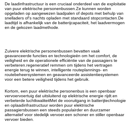
De laadinfrastructuur is een cruciaal onderdeel van de exploitatie
van puur elektrische personenbussen.Ze kunnen worden
opgeladen op aangewezen laadpalen of depots met behulp van
snelladers of's nachts opladen met standaard stopcontacten.De
laadtijd is afhankelijk van de batterijcapaciteit, het laadvermogen
en de gekozen laadmethode.
Zuivere elektrische personenbussen bevatten vaak
geavanceerde functies en technologieën om het comfort, de
veiligheid en de operationele efficiëntie van de passagiers te
verbeteren.regeneratief remmen om tijdens het vertragen
energie terug te winnen, intelligente routeplannings- en
routebeheersystemen en geavanceerde assistentiesystemen
voor een betere veiligheid tijdens het gebruik.
Kortom, een puur elektrische personenbus is een openbaar
vervoervoertuig dat uitsluitend op elektrische energie rijdt.en
verbeterde luchtkwaliteitMet de vooruitgang in batterijtechnologie
en oplaadinfrastructuur worden puur elektrische
passagiersbussen een steeds populairder en duurzamer
alternatief voor stedelijk vervoer.een schoner en stiller openbaar
vervoer bieden.