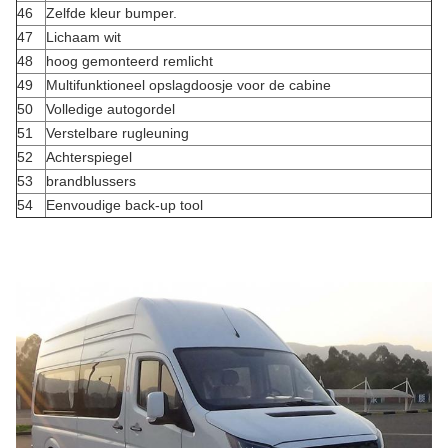
46
Zelfde kleur bumper.
47
Lichaam wit
48
hoog gemonteerd remlicht
49
Multifunktioneel opslagdoosje voor de cabine
50
Volledige autogordel
51
Verstelbare rugleuning
52
Achterspiegel
53
brandblussers
54
Eenvoudige back-up tool