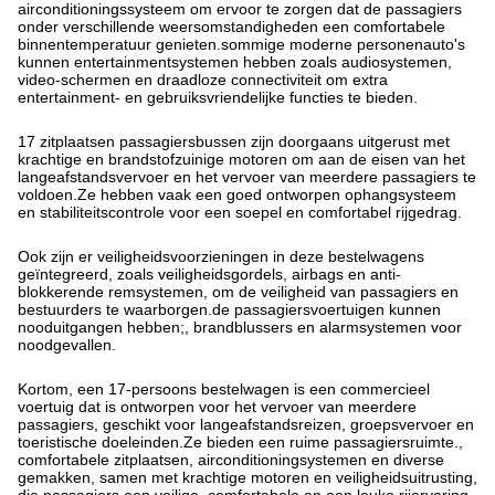
airconditioningssysteem om ervoor te zorgen dat de passagiers
onder verschillende weersomstandigheden een comfortabele
binnentemperatuur genieten.sommige moderne personenauto's
kunnen entertainmentsystemen hebben zoals audiosystemen,
video-schermen en draadloze connectiviteit om extra
entertainment- en gebruiksvriendelijke functies te bieden.
17 zitplaatsen passagiersbussen zijn doorgaans uitgerust met
krachtige en brandstofzuinige motoren om aan de eisen van het
langeafstandsvervoer en het vervoer van meerdere passagiers te
voldoen.Ze hebben vaak een goed ontworpen ophangsysteem
en stabiliteitscontrole voor een soepel en comfortabel rijgedrag.
Ook zijn er veiligheidsvoorzieningen in deze bestelwagens
geïntegreerd, zoals veiligheidsgordels, airbags en anti-
blokkerende remsystemen, om de veiligheid van passagiers en
bestuurders te waarborgen.de passagiersvoertuigen kunnen
nooduitgangen hebben;, brandblussers en alarmsystemen voor
noodgevallen.
Kortom, een 17-persoons bestelwagen is een commercieel
voertuig dat is ontworpen voor het vervoer van meerdere
passagiers, geschikt voor langeafstandsreizen, groepsvervoer en
toeristische doeleinden.Ze bieden een ruime passagiersruimte.,
comfortabele zitplaatsen, airconditioningsystemen en diverse
gemakken, samen met krachtige motoren en veiligheidsuitrusting,