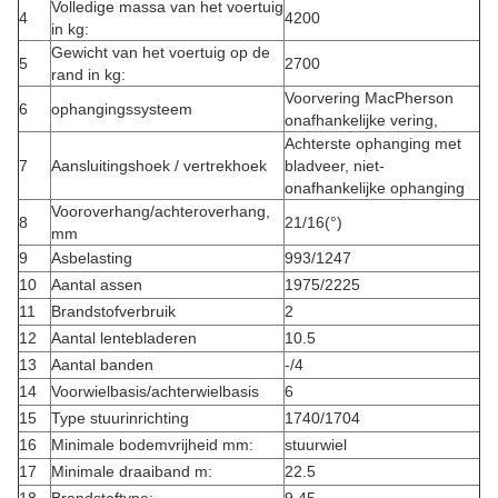
Volledige massa van het voertuig
4
4200
in kg:
Gewicht van het voertuig op de
5
2700
rand in kg:
Voorvering MacPherson
6
ophangingssysteem
onafhankelijke vering,
Achterste ophanging met
7
Aansluitingshoek / vertrekhoek
bladveer, niet-
onafhankelijke ophanging
Vooroverhang/achteroverhang,
8
21/16(°)
mm
9
Asbelasting
993/1247
10
Aantal assen
1975/2225
11
Brandstofverbruik
2
12
Aantal lentebladeren
10.5
13
Aantal banden
-/4
14
Voorwielbasis/achterwielbasis
6
15
Type stuurinrichting
1740/1704
16
Minimale bodemvrijheid mm:
stuurwiel
17
Minimale draaiband m:
22.5