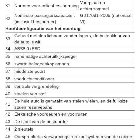
Voorplaat en
31
Normen voor milieubescherming
achtertrommel
Nominale passagierscapaciteit
GB17691-2005 (nationaal
32
(inclusief bestuurder)
VI)
Hoofdconfiguratie van het voertuig
Geheel metalen lichaam zonder lagers, de buitenkleur van
33
de auto is wit
34
ABS8.0+EBD,
35
handmatige achteruitkijkspiegel
36
zwarte halogeenkoplampen
37
middelste poort
38
voorluchtconditioner
39
centrale vergrendeling
40
stoelen van stof
De hele auto is gemaakt van stalen wielen, en de full-size
41
stalen reserveband
42
Elektrische voordeuren en voorruiten
43
De stoel van de bestuurder
44
2 sleutels
45
Oorspronkelijk verwarmings- en koelsysteem van de cabine