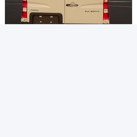
Tags:
17 Zitplaatsen
39 Zitplaatsen
Dieselelektrische Bus
Snel contact