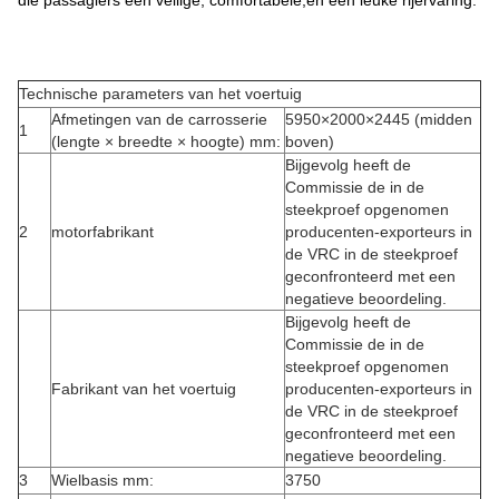
die passagiers een veilige, comfortabele,en een leuke rijervaring.
Technische parameters van het voertuig
Afmetingen van de carrosserie
5950×2000×2445 (midden
1
(lengte × breedte × hoogte) mm:
boven)
Bijgevolg heeft de
Commissie de in de
steekproef opgenomen
2
motorfabrikant
producenten-exporteurs in
de VRC in de steekproef
geconfronteerd met een
negatieve beoordeling.
Bijgevolg heeft de
Commissie de in de
steekproef opgenomen
Fabrikant van het voertuig
producenten-exporteurs in
de VRC in de steekproef
geconfronteerd met een
negatieve beoordeling.
3
Wielbasis mm:
3750