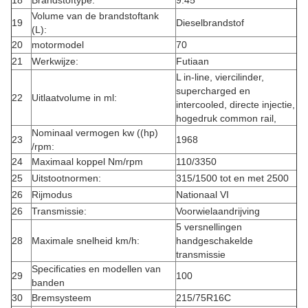
18
Brandstoftype:
9.45
Volume van de brandstoftank
19
Dieselbrandstof
(L):
20
motormodel
70
21
Werkwijze:
Futiaan
L in-line, viercilinder,
supercharged en
22
Uitlaatvolume in ml:
intercooled, directe injectie,
hogedruk common rail,
Nominaal vermogen kw ((hp)
23
1968
/rpm:
24
Maximaal koppel Nm/rpm
110/3350
25
Uitstootnormen:
315/1500 tot en met 2500
26
Rijmodus
Nationaal VI
26
Transmissie:
Voorwielaandrijving
5 versnellingen
28
Maximale snelheid km/h:
handgeschakelde
transmissie
Specificaties en modellen van
29
100
banden
30
Bremsysteem
215/75R16C