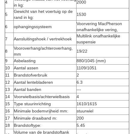
4
2000
in kg:
Gewicht van het voertuig op de
5
1530
rand in kg:
Voorvering MacPherson
6
ophangingssysteem
onafhankelijke vering,
Multilink onafhankelijke
7
Aansluitingshoek / vertrekhoek
suspensie
Vooroverhang/achteroverhang,
8
19/22
mm
9
Asbelasting
880/1045 (mm)
10
Aantal assen
1109/1051
11
Brandstofverbruik
2
12
Aantal lentebladeren
6.3
13
Aantal banden
---
14
Voorwielbasis/achterwielbasis
4
15
Type stuurinrichting
1610/1615
16
Minimale bodemvrijheid mm:
stuurwiel
17
Minimale draaiband m:
200
18
Brandstoftype:
5.45
Volume van de brandstoftank