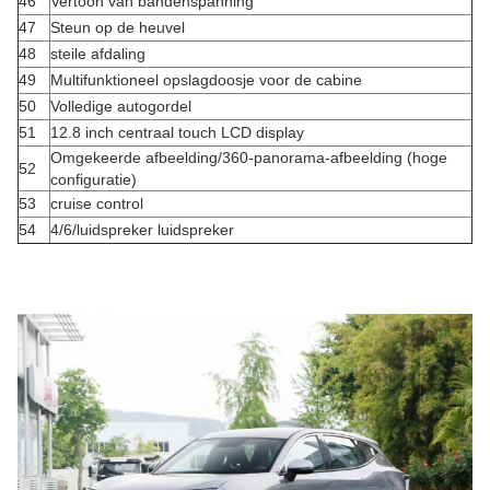
46
Vertoon van bandenspanning
47
Steun op de heuvel
48
steile afdaling
49
Multifunktioneel opslagdoosje voor de cabine
50
Volledige autogordel
51
12.8 inch centraal touch LCD display
Omgekeerde afbeelding/360-panorama-afbeelding (hoge
52
configuratie)
53
cruise control
54
4/6/luidspreker luidspreker