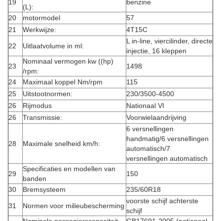
19
benzine
(L):
20
motormodel
57
21
Werkwijze:
4T15C
L in-line, viercilinder, directe
22
Uitlaatvolume in ml:
injectie, 16 kleppen
Nominaal vermogen kw ((hp)
23
1498
/rpm:
24
Maximaal koppel Nm/rpm
115
25
Uitstootnormen:
230/3500-4500
26
Rijmodus
Nationaal VI
26
Transmissie:
Voorwielaandrijving
6 versnellingen
handmatig/6 versnellingen
28
Maximale snelheid km/h:
automatisch/7
versnellingen automatisch
Specificaties en modellen van
29
150
banden
30
Bremsysteem
235/60R18
voorste schijf achterste
31
Normen voor milieubescherming
schijf