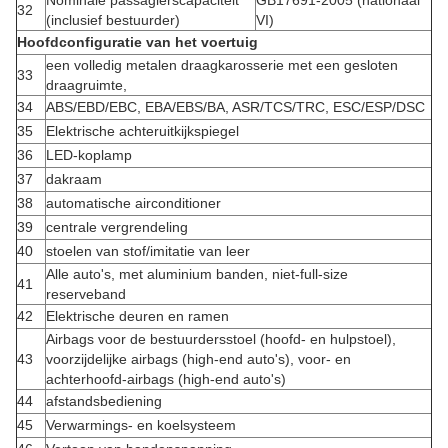
Nominale passagierscapaciteit
GB17691-2005 (nationaal
32
(inclusief bestuurder)
VI)
Hoofdconfiguratie van het voertuig
een volledig metalen draagkarosserie met een gesloten
33
draagruimte,
34
ABS/EBD/EBC, EBA/EBS/BA, ASR/TCS/TRC, ESC/ESP/DSC
35
Elektrische achteruitkijkspiegel
36
LED-koplamp
37
dakraam
38
automatische airconditioner
39
centrale vergrendeling
40
stoelen van stof/imitatie van leer
Alle auto's, met aluminium banden, niet-full-size
41
reserveband
42
Elektrische deuren en ramen
Airbags voor de bestuurdersstoel (hoofd- en hulpstoel),
43
voorzijdelijke airbags (high-end auto's), voor- en
achterhoofd-airbags (high-end auto's)
44
afstandsbediening
45
Verwarmings- en koelsysteem