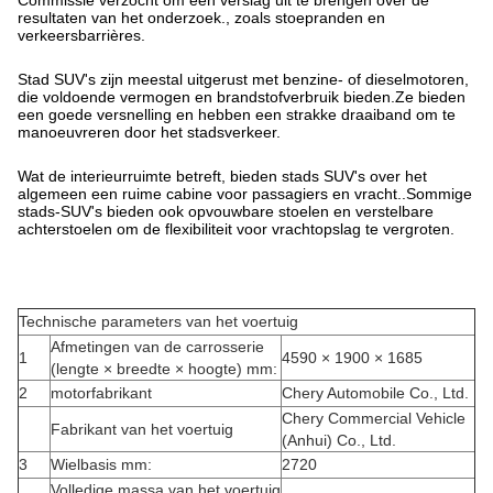
Commissie verzocht om een verslag uit te brengen over de
resultaten van het onderzoek., zoals stoepranden en
verkeersbarrières.
Stad SUV's zijn meestal uitgerust met benzine- of dieselmotoren,
die voldoende vermogen en brandstofverbruik bieden.Ze bieden
een goede versnelling en hebben een strakke draaiband om te
manoeuvreren door het stadsverkeer.
Wat de interieurruimte betreft, bieden stads SUV's over het
algemeen een ruime cabine voor passagiers en vracht..Sommige
stads-SUV's bieden ook opvouwbare stoelen en verstelbare
achterstoelen om de flexibiliteit voor vrachtopslag te vergroten.
Technische parameters van het voertuig
Afmetingen van de carrosserie
1
4590 × 1900 × 1685
(lengte × breedte × hoogte) mm:
2
motorfabrikant
Chery Automobile Co., Ltd.
Chery Commercial Vehicle
Fabrikant van het voertuig
(Anhui) Co., Ltd.
3
Wielbasis mm:
2720
Volledige massa van het voertuig