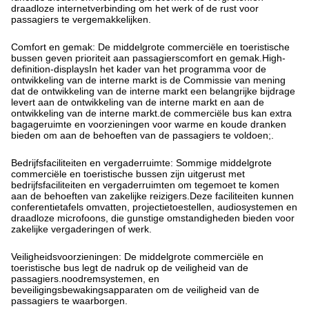
draadloze internetverbinding om het werk of de rust voor
passagiers te vergemakkelijken.
Comfort en gemak: De middelgrote commerciële en toeristische
bussen geven prioriteit aan passagierscomfort en gemak.High-
definition-displaysIn het kader van het programma voor de
ontwikkeling van de interne markt is de Commissie van mening
dat de ontwikkeling van de interne markt een belangrijke bijdrage
levert aan de ontwikkeling van de interne markt en aan de
ontwikkeling van de interne markt.de commerciële bus kan extra
bagageruimte en voorzieningen voor warme en koude dranken
bieden om aan de behoeften van de passagiers te voldoen;.
Bedrijfsfaciliteiten en vergaderruimte: Sommige middelgrote
commerciële en toeristische bussen zijn uitgerust met
bedrijfsfaciliteiten en vergaderruimten om tegemoet te komen
aan de behoeften van zakelijke reizigers.Deze faciliteiten kunnen
conferentietafels omvatten, projectietoestellen, audiosystemen en
draadloze microfoons, die gunstige omstandigheden bieden voor
zakelijke vergaderingen of werk.
Veiligheidsvoorzieningen: De middelgrote commerciële en
toeristische bus legt de nadruk op de veiligheid van de
passagiers.noodremsystemen, en
beveiligingsbewakingsapparaten om de veiligheid van de
passagiers te waarborgen.