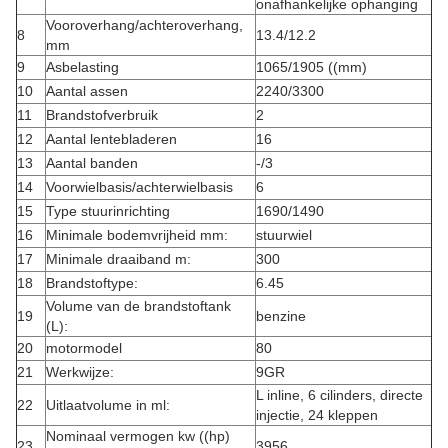
onafhankelijke ophanging
Vooroverhang/achteroverhang,
8
13.4/12.2
mm
9
Asbelasting
1065/1905 ((mm)
10
Aantal assen
2240/3300
11
Brandstofverbruik
2
12
Aantal lentebladeren
16
13
Aantal banden
-/3
14
Voorwielbasis/achterwielbasis
6
15
Type stuurinrichting
1690/1490
16
Minimale bodemvrijheid mm:
stuurwiel
17
Minimale draaiband m:
300
18
Brandstoftype:
6.45
Volume van de brandstoftank
19
benzine
(L):
20
motormodel
80
21
Werkwijze:
9GR
L inline, 6 cilinders, directe
22
Uitlaatvolume in ml:
injectie, 24 kleppen
Nominaal vermogen kw ((hp)
23
3956