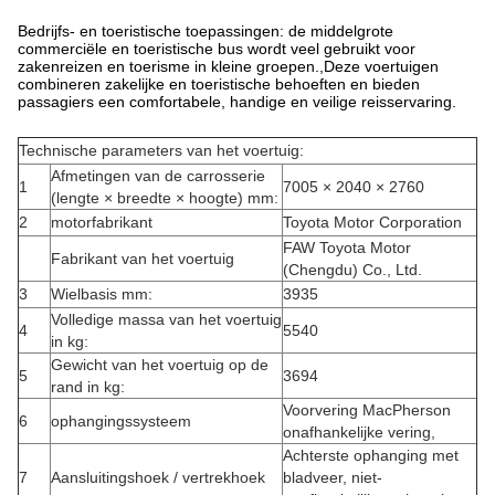
Bedrijfs- en toeristische toepassingen: de middelgrote
commerciële en toeristische bus wordt veel gebruikt voor
zakenreizen en toerisme in kleine groepen.,Deze voertuigen
combineren zakelijke en toeristische behoeften en bieden
passagiers een comfortabele, handige en veilige reisservaring.
Technische parameters van het voertuig:
Afmetingen van de carrosserie
1
7005 × 2040 × 2760
(lengte × breedte × hoogte) mm:
2
motorfabrikant
Toyota Motor Corporation
FAW Toyota Motor
Fabrikant van het voertuig
(Chengdu) Co., Ltd.
3
Wielbasis mm:
3935
Volledige massa van het voertuig
4
5540
in kg:
Gewicht van het voertuig op de
5
3694
rand in kg:
Voorvering MacPherson
6
ophangingssysteem
onafhankelijke vering,
Achterste ophanging met
7
Aansluitingshoek / vertrekhoek
bladveer, niet-