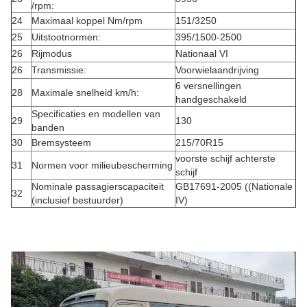
/rpm:
24
Maximaal koppel Nm/rpm
151/3250
25
Uitstootnormen:
395/1500-2500
26
Rijmodus
Nationaal VI
26
Transmissie:
Voorwielaandrijving
6 versnellingen
28
Maximale snelheid km/h:
handgeschakeld
Specificaties en modellen van
29
130
banden
30
Bremsysteem
215/70R15
voorste schijf achterste
31
Normen voor milieubescherming
schijf
Nominale passagierscapaciteit
GB17691-2005 ((Nationale
32
(inclusief bestuurder)
IV)