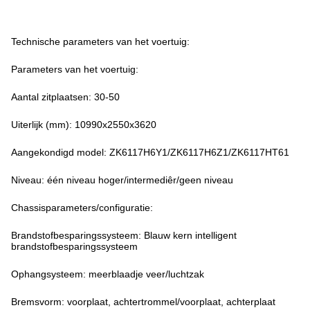
Technische parameters van het voertuig:
Parameters van het voertuig:
Aantal zitplaatsen: 30-50
Uiterlijk (mm): 10990x2550x3620
Aangekondigd model: ZK6117H6Y1/ZK6117H6Z1/ZK6117HT61
Niveau: één niveau hoger/intermediêr/geen niveau
Chassisparameters/configuratie:
Brandstofbesparingssysteem: Blauw kern intelligent
brandstofbesparingssysteem
Ophangsysteem: meerblaadje veer/luchtzak
Bremsvorm: voorplaat, achtertrommel/voorplaat, achterplaat