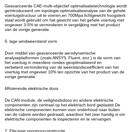
Geavanceerde CAE-multi-objectief optimalisatietechnologie wordt
geïntroduceerd om topologie-optimalisatieanalyse van de gehele
voertuigstructuur uit te voeren,en 700Mpa lichtgewicht hoogsterk
staal wordt gebruikt om het gewicht van het gehele voertuig met
ongeveer 3-5% te verminderen in vergelijking met het product
van de vorige generatie.
5. lage windweerstand vorm
Door middel van geavanceerde aerodynamische
analyseplatformen (zoals ANSYS, Fluent, enz.) is de vorm van
het voertuig in meerdere rondes geoptimaliseerd en
verbeterd.vermindering van de weerstandscoëfficiënt van het
voertuig met ongeveer 10% ten opzichte van het product van de
vorige generatie.
6Roterende elektrische doos
De CAN-module, de veiligheidsdoos en andere elektrische
componenten zijn centraal op het elektrisch bord geplaatst.De
elektrische componenten kunnen voor onderhoud naar buiten
van de cabine worden gedraaid, waardoor het zeer handig is om
elektrische componenten te inspecteren en te vervangen.
7. Flip-type voormuurconstructie