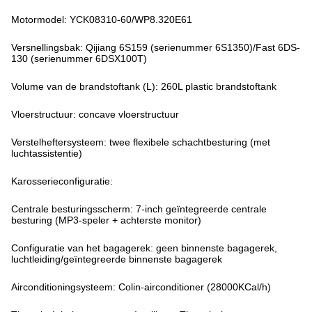
Motormodel: YCK08310-60/WP8.320E61
Versnellingsbak: Qijiang 6S159 (serienummer 6S1350)/Fast 6DS-
130 (serienummer 6DSX100T)
Volume van de brandstoftank (L): 260L plastic brandstoftank
Vloerstructuur: concave vloerstructuur
Verstelheftersysteem: twee flexibele schachtbesturing (met
luchtassistentie)
Karosserieconfiguratie:
Centrale besturingsscherm: 7-inch geïntegreerde centrale
besturing (MP3-speler + achterste monitor)
Configuratie van het bagagerek: geen binnenste bagagerek,
luchtleiding/geïntegreerde binnenste bagagerek
Airconditioningsysteem: Colin-airconditioner (28000KCal/h)