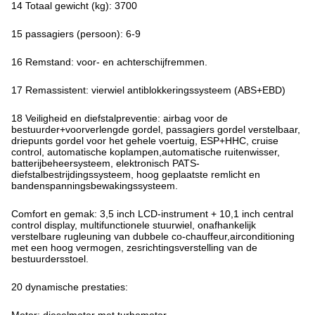
14 Totaal gewicht (kg): 3700
15 passagiers (persoon): 6-9
16 Remstand: voor- en achterschijfremmen.
17 Remassistent: vierwiel antiblokkeringssysteem (ABS+EBD)
18 Veiligheid en diefstalpreventie: airbag voor de
bestuurder+voorverlengde gordel, passagiers gordel verstelbaar,
driepunts gordel voor het gehele voertuig, ESP+HHC, cruise
control, automatische koplampen,automatische ruitenwisser,
batterijbeheersysteem, elektronisch PATS-
diefstalbestrijdingssysteem, hoog geplaatste remlicht en
bandenspanningsbewakingssysteem.
Comfort en gemak: 3,5 inch LCD-instrument + 10,1 inch central
control display, multifunctionele stuurwiel, onafhankelijk
verstelbare rugleuning van dubbele co-chauffeur,airconditioning
met een hoog vermogen, zesrichtingsverstelling van de
bestuurdersstoel.
20 dynamische prestaties: