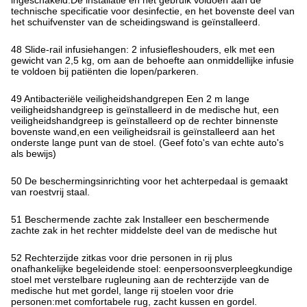
ingeschakeld.De installatie en het gebruik voldoen aan de
technische specificatie voor desinfectie, en het bovenste deel van
het schuifvenster van de scheidingswand is geïnstalleerd.
48 Slide-rail infusiehangen: 2 infusiefleshouders, elk met een
gewicht van 2,5 kg, om aan de behoefte aan onmiddellijke infusie
te voldoen bij patiënten die lopen/parkeren.
49 Antibacteriële veiligheidshandgrepen Een 2 m lange
veiligheidshandgreep is geïnstalleerd in de medische hut, een
veiligheidshandgreep is geïnstalleerd op de rechter binnenste
bovenste wand,en een veiligheidsrail is geïnstalleerd aan het
onderste lange punt van de stoel. (Geef foto's van echte auto's
als bewijs)
50 De beschermingsinrichting voor het achterpedaal is gemaakt
van roestvrij staal.
51 Beschermende zachte zak Installeer een beschermende
zachte zak in het rechter middelste deel van de medische hut
52 Rechterzijde zitkas voor drie personen in rij plus
onafhankelijke begeleidende stoel: eenpersoonsverpleegkundige
stoel met verstelbare rugleuning aan de rechterzijde van de
medische hut met gordel, lange rij stoelen voor drie
personen:met comfortabele rug, zacht kussen en gordel.