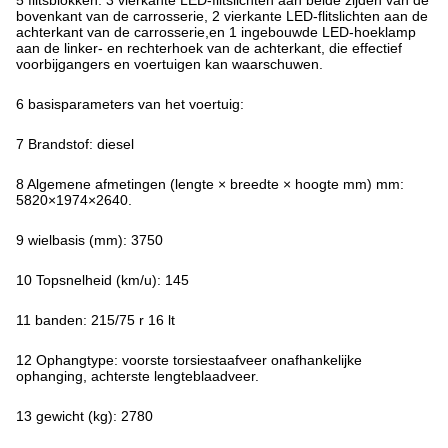
5 flitsblokken: 3 vierkante LED-flitslichten aan beide zijden van de
bovenkant van de carrosserie, 2 vierkante LED-flitslichten aan de
achterkant van de carrosserie,en 1 ingebouwde LED-hoeklamp
aan de linker- en rechterhoek van de achterkant, die effectief
voorbijgangers en voertuigen kan waarschuwen.
6 basisparameters van het voertuig:
7 Brandstof: diesel
8 Algemene afmetingen (lengte × breedte × hoogte mm) mm:
5820×1974×2640.
9 wielbasis (mm): 3750
10 Topsnelheid (km/u): 145
11 banden: 215/75 r 16 lt
12 Ophangtype: voorste torsiestaafveer onafhankelijke
ophanging, achterste lengteblaadveer.
13 gewicht (kg): 2780